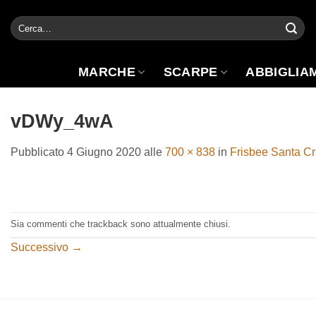
Salta
Cerca:
ai
contenuti
MARCHE
SCARPE
ABBIGLIA
vDWy_4wA
Pubblicato
4 Giugno 2020
alle
700 × 838
in
Frisbee Santa Cr
Sia commenti che trackback sono attualmente chiusi.
Successivo
→