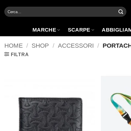
Salta
Cerca:
ai
contenuti
MARCHE
SCARPE
ABBIGLIA
HOME
/
SHOP
/
ACCESSORI
/
PORTACH
FILTRA
Aggiungi
alla lista
dei
desideri