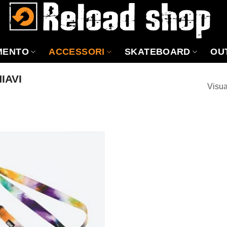
MENTO
ACCESSORI
SKATEBOARD
OU
IAVI
Visua
Aggiungi
alla lista
dei
desideri