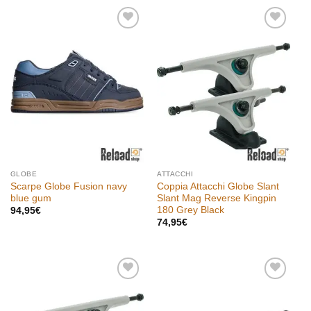
Aggiungi
Aggiungi
alla lista
alla lista
dei
dei
desideri
desideri
GLOBE
ATTACCHI
Scarpe Globe Fusion navy
Coppia Attacchi Globe Slant
blue gum
Slant Mag Reverse Kingpin
180 Grey Black
94,95
€
74,95
€
Aggiungi
Aggiungi
alla lista
alla lista
dei
dei