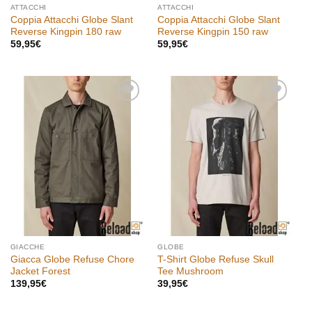
ATTACCHI
ATTACCHI
Coppia Attacchi Globe Slant
Coppia Attacchi Globe Slant
Reverse Kingpin 180 raw
Reverse Kingpin 150 raw
59,95
€
59,95
€
Aggiungi
Aggiungi
alla lista
alla lista
dei
dei
desideri
desideri
GIACCHE
GLOBE
Giacca Globe Refuse Chore
T-Shirt Globe Refuse Skull
Jacket Forest
Tee Mushroom
139,95
€
39,95
€