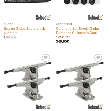
GLOBE
ACCESSORI
Scarpe Globe Sabre black
Cofanetto Set Tavole Globe
gunmetal
Ramones Collector’s Deck
Set 8.25″
109,95
€
349,95
€
Aggiungi
Aggiungi
alla lista
alla lista
dei
dei
desideri
desideri