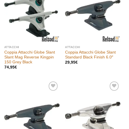
desideri
desideri
ATTACCHI
ATTACCHI
Coppia Attacchi Globe Slant
Coppia Attacchi Globe Slant
Slant Mag Reverse Kingpin
Standard Black Finish 6.0″
150 Grey Black
29,95
€
74,95
€
Aggiungi
Aggiungi
alla lista
alla lista
dei
dei
desideri
desideri