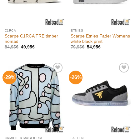
C1RCA
ETNIES
Scarpe C1RCA TRE timber
Scarpe Etnies Fader Womens
nomad
white black print
Il
Il
Il
Il
84,95
€
49,95
€
79,95
€
54,95
€
prezzo
prezzo
prezzo
prezzo
originale
attuale
originale
attuale
era:
è:
era:
è:
84,95€.
49,95€.
79,95€.
54,95€.
-29%
-26%
Aggiungi
Aggiungi
alla lista
alla lista
dei
dei
desideri
desideri
CAMICIE & MAGLIERIA
FALLEN