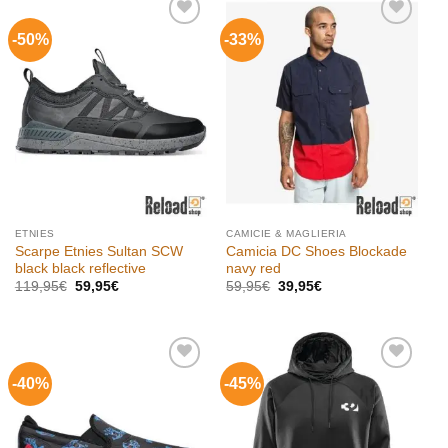
-50%
-33%
Aggiungi
Aggiungi
alla lista
alla lista
dei
dei
desideri
desideri
ETNIES
CAMICIE & MAGLIERIA
Scarpe Etnies Sultan SCW
Camicia DC Shoes Blockade
black black reflective
navy red
Il
Il
Il
Il
119,95
€
59,95
€
59,95
€
39,95
€
prezzo
prezzo
prezzo
prezzo
originale
attuale
originale
attuale
era:
è:
era:
è:
119,95€.
59,95€.
59,95€.
39,95€.
-40%
-45%
Aggiungi
Aggiungi
alla lista
alla lista
dei
dei
desideri
desideri