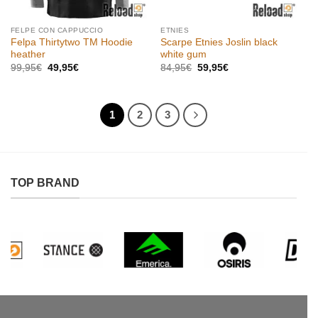
FELPE CON CAPPUCCIO
ETNIES
Felpa Thirtytwo TM Hoodie
Scarpe Etnies Joslin black
heather
white gum
Il
Il
Il
Il
99,95
€
49,95
€
84,95
€
59,95
€
prezzo
prezzo
prezzo
prezzo
originale
attuale
originale
attuale
era:
è:
era:
è:
99,95€.
49,95€.
84,95€.
59,95€.
1
2
3
TOP BRAND