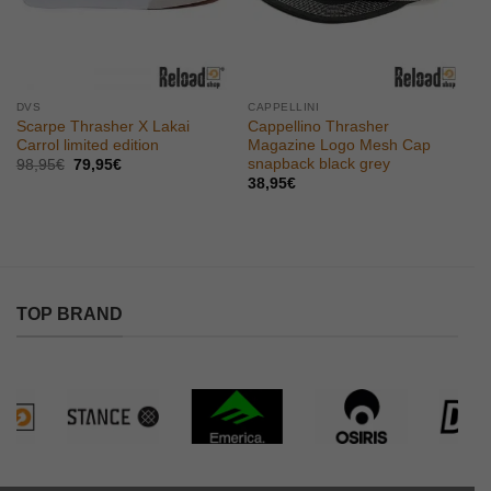
DVS
CAPPELLINI
Scarpe Thrasher X Lakai
Cappellino Thrasher
Carrol limited edition
Magazine Logo Mesh Cap
snapback black grey
Il
Il
98,95
€
79,95
€
prezzo
prezzo
38,95
€
originale
attuale
era:
è:
98,95€.
79,95€.
TOP BRAND