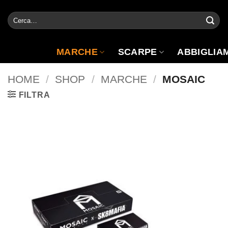
Salta
Cerca:
ai
contenuti
MARCHE
SCARPE
ABBIGLIA
HOME
/
SHOP
/
MARCHE
/
MOSAIC
FILTRA
Aggiungi
alla lista
dei
desideri