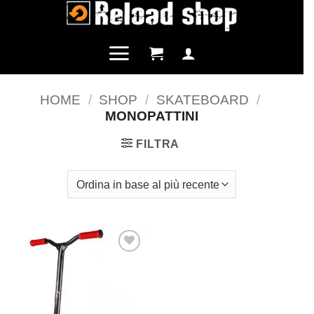
Salta
ai
contenuti
HOME
/
SHOP
/
SKATEBOARD
/
MONOPATTINI
FILTRA
Aggiungi
alla lista
dei
desideri