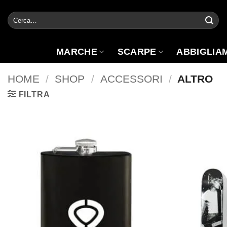
Salta
Cerca:
ai
contenuti
MARCHE
SCARPE
ABBIGLIA
HOME
/
SHOP
/
ACCESSORI
/
ALTRO
FILTRA
Aggiungi
alla lista
dei
desideri