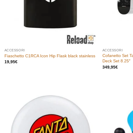
ACCESSORI
ACCESSORI
Cofanetto Set T
Fiaschetto C1RCA Icon Hip Flask black stainless
Deck Set 8.25″
19,95
€
349,95
€
Aggiungi
alla lista
dei
desideri