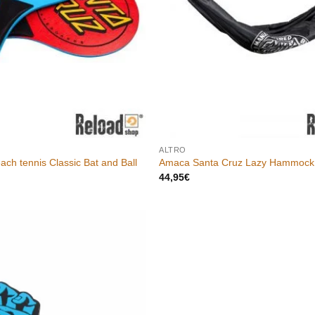
ALTRO
ach tennis Classic Bat and Ball
Amaca Santa Cruz Lazy Hammock 
44,95
€
Aggiungi
alla lista
dei
desideri