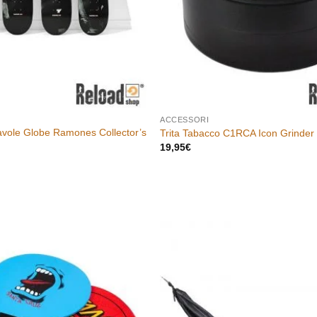
ACCESSORI
avole Globe Ramones Collector’s
Trita Tabacco C1RCA Icon Grinder
19,95
€
Aggiungi
alla lista
dei
desideri