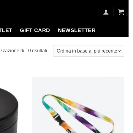
TLET
GIFT CARD
NEWSLETTER
Ordina
zzazione di 10 risultati
in
base
al
più
Aggiungi
Aggiungi
recente
alla lista
alla lista
dei
dei
desideri
desideri