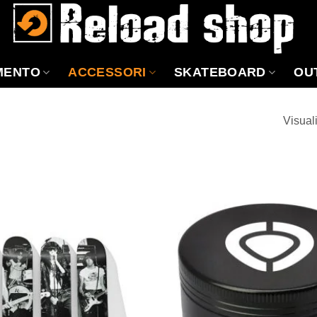
MENTO
ACCESSORI
SKATEBOARD
OU
Visuali
Aggiungi
alla lista
dei
desideri