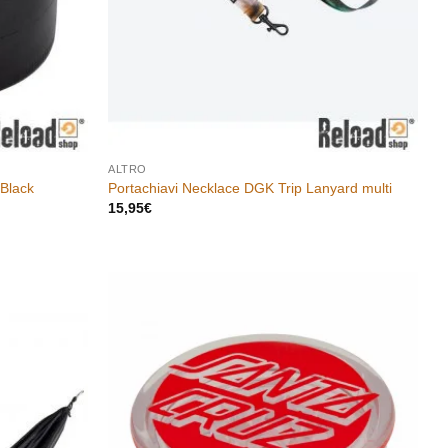
ALTRO
 Black
Portachiavi Necklace DGK Trip Lanyard multi
15,95
€
Aggiungi
Aggiungi
alla lista
alla lista
dei
dei
desideri
desideri