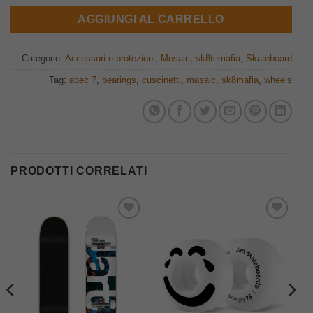
AGGIUNGI AL CARRELLO
Categorie:
Accessori e protezioni
,
Mosaic
,
sk8temafia
,
Skateboard
Tag:
abec 7
,
bearings
,
cuscinetti
,
masaic
,
sk8mafia
,
wheels
PRODOTTI CORRELATI
Aggiungi
Aggiungi
alla lista
alla lista
dei
dei
desideri
desideri