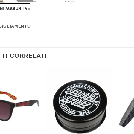
NI AGGIUNTIVE
BIGLIAMENTO
TI CORRELATI
Aggiungi
Aggiungi
alla lista
alla lista
dei
dei
desideri
desideri