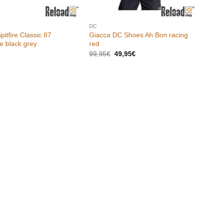
DC
pitfire Classic 87
Giacca DC Shoes Ah Bon racing
ve black grey
red
Il
Il
99,95
€
49,95
€
prezzo
prezzo
originale
attuale
era:
è:
99,95€.
49,95€.