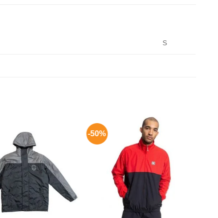
S
-50%
Aggiungi
Aggiungi
alla lista
alla lista
dei
dei
desideri
desideri