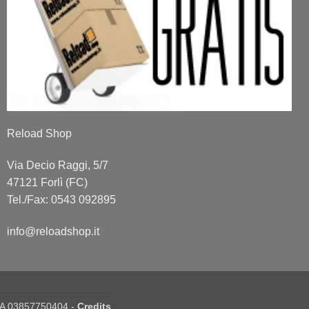
Reload Shop
Via Decio Raggi, 5/7
47121 Forlì (FC)
Tel./Fax: 0543 092895
info@reloadshop.it
IVA 03857750404 -
Credits