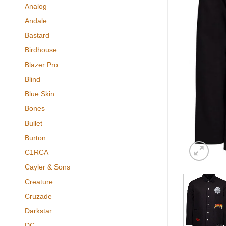
Analog
Andale
Bastard
Birdhouse
Blazer Pro
Blind
Blue Skin
Bones
Bullet
Burton
C1RCA
Cayler & Sons
Creature
Cruzade
Darkstar
DC