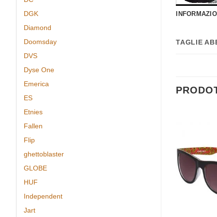
DGK
INFORMAZIO
Diamond
Doomsday
TAGLIE AB
DVS
Dyse One
Emerica
PRODOT
ES
Etnies
Fallen
Aggiungi
Aggiungi
Flip
alla lista
alla lista
dei
dei
ghettoblaster
desideri
desideri
Society Cool
GLOBE
ket cream
HUF
Independent
Jart