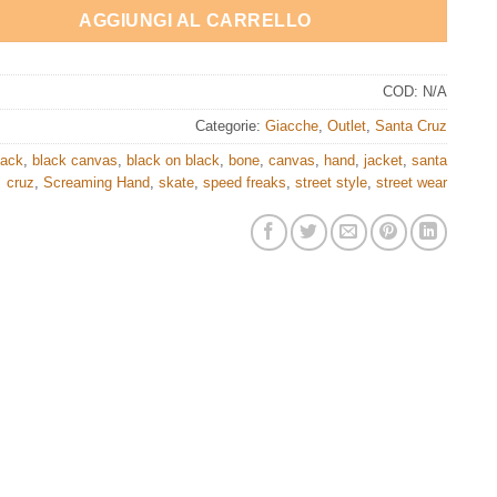
124,95€.
69,9
AGGIUNGI AL CARRELLO
COD:
N/A
Categorie:
Giacche
,
Outlet
,
Santa Cruz
lack
,
black canvas
,
black on black
,
bone
,
canvas
,
hand
,
jacket
,
santa
cruz
,
Screaming Hand
,
skate
,
speed freaks
,
street style
,
street wear