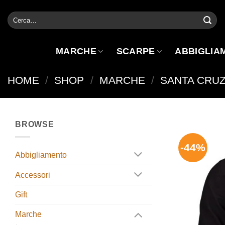
Salta
Cerca:
ai
contenuti
MARCHE
SCARPE
ABBIGLIA
HOME
/
SHOP
/
MARCHE
/
SANTA CRU
BROWSE
-44%
Abbigliamento
Accessori
Gift
Marche