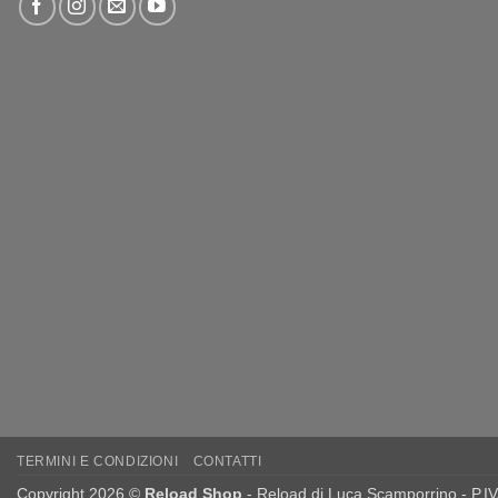
TERMINI E CONDIZIONI
CONTATTI
Copyright 2026 ©
Reload Shop
- Reload di Luca Scamporrino - P.