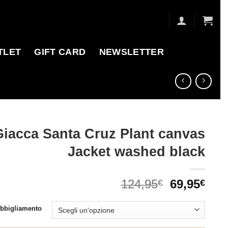
TLET
GIFT CARD
NEWSLETTER
Giacca Santa Cruz Plant canvas
Jacket washed black
Il
Il
124,95
69,95
€
€
prezzo
pre
originale
attu
Abbigliamento
era:
è: