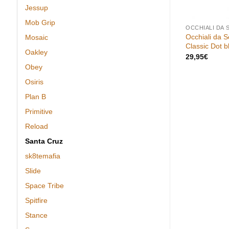
Jessup
Mob Grip
SANTA CRUZ
OCCHIALI DA 
Tavola Santa Cruz Pro Johnson
Occhiali da 
Mosaic
Photo Op Deck 8.375″ x 32″ – grip
Classic Dot b
Oakley
incluso
29,95
€
74,95
€
Obey
Osiris
Plan B
Primitive
Reload
Santa Cruz
sk8temafia
Slide
Space Tribe
Spitfire
Stance