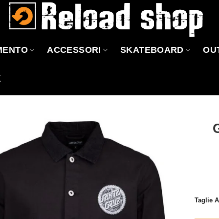
MENTO
ACCESSORI
SKATEBOARD
OU
Z
Aggiungi
alla lista
dei
desideri
Taglie 