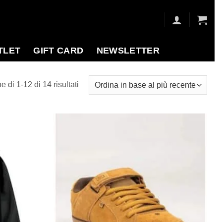
TLET
GIFT CARD
NEWSLETTER
Ordina
 di 1-12 di 14 risultati
in
base
al
più
Aggiungi
Aggiungi
recente
alla lista
alla lista
dei
dei
desideri
desideri