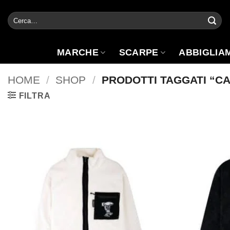
Salta
Cerca:
ai
contenuti
MARCHE
SCARPE
ABBIGLIA
HOME
/
SHOP
/
PRODOTTI TAGGATI “C
FILTRA
Aggiungi
alla lista
dei
desideri