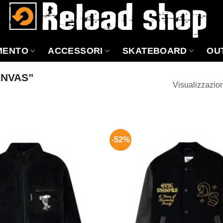
MENTO
ACCESSORI
SKATEBOARD
OU
ANVAS”
Visualizzazione
-52%
Aggiungi
alla lista
dei
desideri