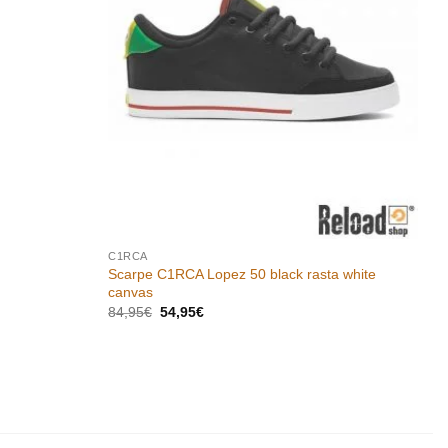
C1RCA
Scarpe C1RCA Lopez 50 black rasta white
canvas
Il
Il
84,95
€
54,95
€
prezzo
prezzo
originale
attuale
era:
è:
84,95€.
54,95€.