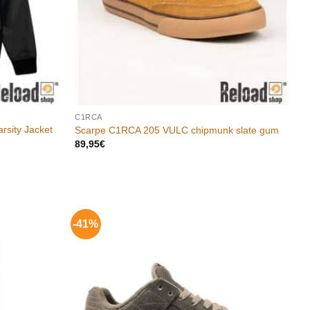
C1RCA
rsity Jacket
Scarpe C1RCA 205 VULC chipmunk slate gum
89,95
€
-41%
Aggiungi
Aggiungi
alla lista
alla lista
dei
dei
desideri
desideri