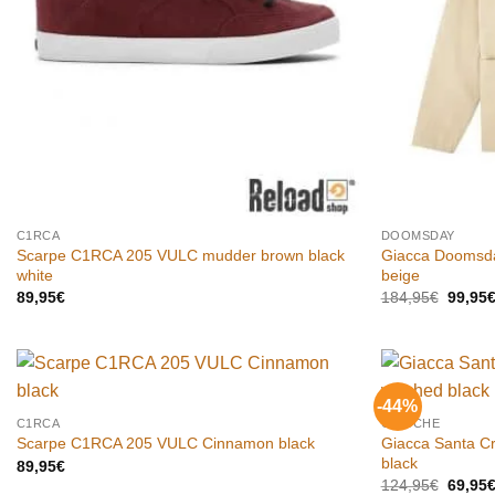
C1RCA
DOOMSDAY
Scarpe C1RCA 205 VULC mudder brown black
Giacca Doomsda
white
beige
Il
89,95
€
184,95
€
99,95
prezzo
origina
era:
184,95
-44%
Aggiungi
C1RCA
GIACCHE
alla lista
Giacca Santa Cr
dei
Scarpe C1RCA 205 VULC Cinnamon black
desideri
black
89,95
€
Il
124,95
€
69,95