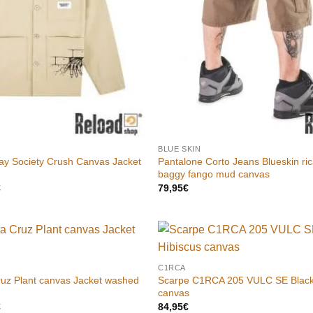
BLUE SKIN
y Society Crush Canvas Jacket
Pantalone Corto Jeans Blueskin r
baggy fango mud canvas
Il
€
79,95
€
prezzo
le
attuale
è:
€.
99,95€.
Aggiungi
C1RCA
alla lista
uz Plant canvas Jacket washed
Scarpe C1RCA 205 VULC SE Black
dei
desideri
canvas
Il
€
84,95
€