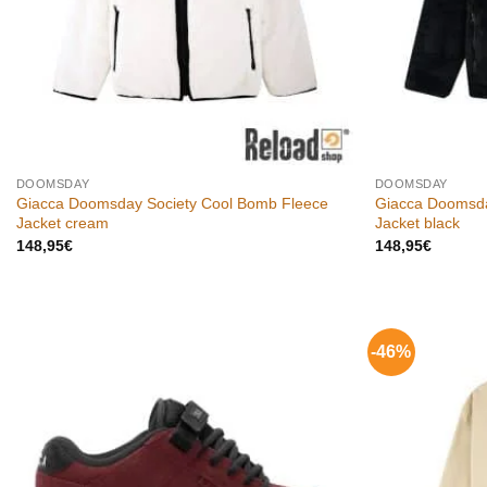
DOOMSDAY
DOOMSDAY
Giacca Doomsday Society Cool Bomb Fleece
Giacca Doomsda
Jacket cream
Jacket black
148,95
€
148,95
€
-46%
Aggiungi
alla lista
dei
desideri