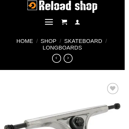
Salta
ai
contenuti
HOME
/
SHOP
/
SKATEBOARD
/
LONGBOARDS
Aggiungi
alla lista
dei
desideri