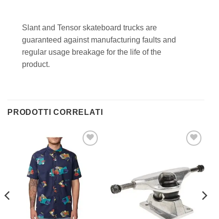
Slant and Tensor skateboard trucks are
guaranteed against manufacturing faults and
regular usage breakage for the life of the
product.
PRODOTTI CORRELATI
Aggiungi
Aggiungi
alla lista
alla lista
dei
dei
desideri
desideri