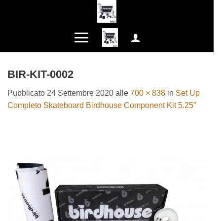
Salta
ai
contenuti
BIR-KIT-0002
Pubblicato
24 Settembre 2020
alle
700 × 838
in
Set Up
Completo Skateboard Birdhouse Component Kit 5.25″