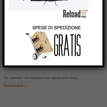
Sia commenti che trackback sono attualmente chiusi.
Successivo
→