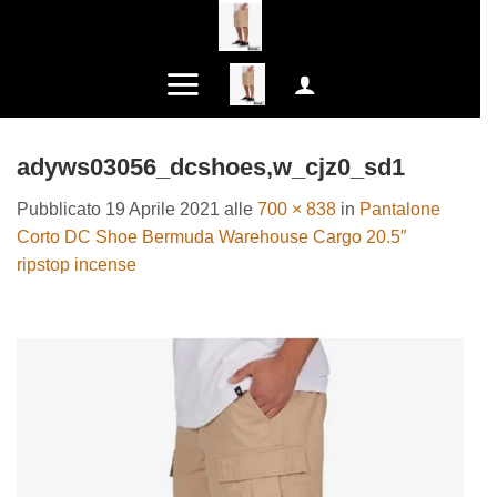
Salta
ai
contenuti
adyws03056_dcshoes,w_cjz0_sd1
Pubblicato
19 Aprile 2021
alle
700 × 838
in
Pantalone
Corto DC Shoe Bermuda Warehouse Cargo 20.5″
ripstop incense