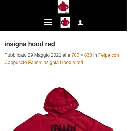
Salta
ai
contenuti
insigna hood red
Pubblicato
29 Maggio 2021
alle
700 × 838
in
Felpa con
Cappuccio Fallen Insignia Hoodie red