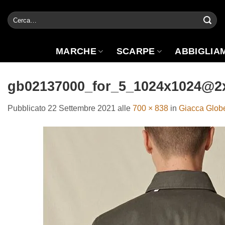
Salta
Cerca:
ai
contenuti
MARCHE
SCARPE
ABBIGLIA
gb02137000_for_5_1024x1024@2
Pubblicato
22 Settembre 2021
alle
700 × 838
in
Giacca Globe