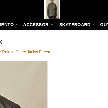
MENTO
ACCESSORI
SKATEBOARD
OU
x
 Refuse Chore Jacket Forest