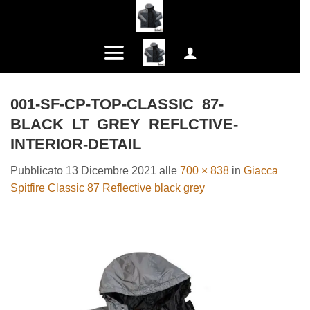
Salta
ai
contenuti
001-SF-CP-TOP-CLASSIC_87-
BLACK_LT_GREY_REFLCTIVE-
INTERIOR-DETAIL
Pubblicato
13 Dicembre 2021
alle
700 × 838
in
Giacca
Spitfire Classic 87 Reflective black grey