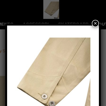
×
MENTO
ACCESSORI
SKATEBOARD
OU
 Society Crush Canvas Jacket beige