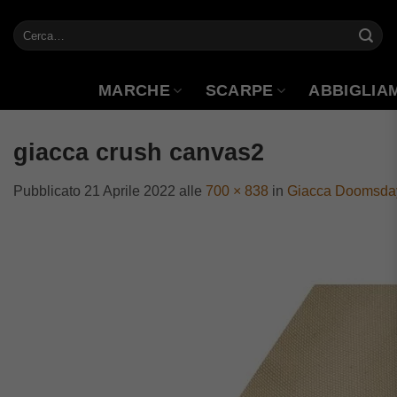
Salta
Cerca:
ai
contenuti
MARCHE
SCARPE
ABBIGLIA
giacca crush canvas2
Pubblicato
21 Aprile 2022
alle
700 × 838
in
Giacca Doomsday