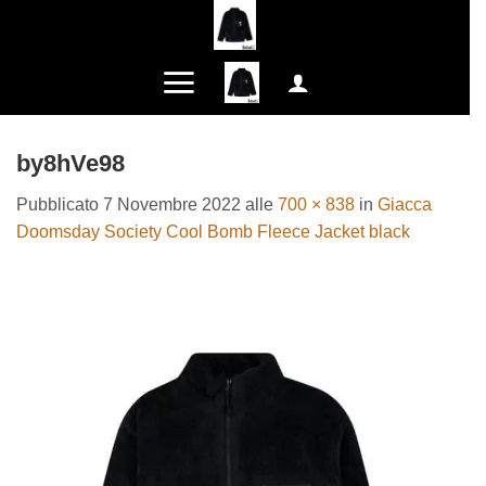
Salta
ai
contenuti
by8hVe98
Pubblicato
7 Novembre 2022
alle
700 × 838
in
Giacca
Doomsday Society Cool Bomb Fleece Jacket black