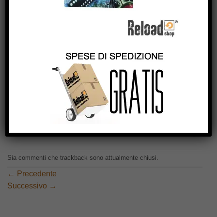
Sia commenti che trackback sono attualmente chiusi.
←
Precedente
Successivo
→