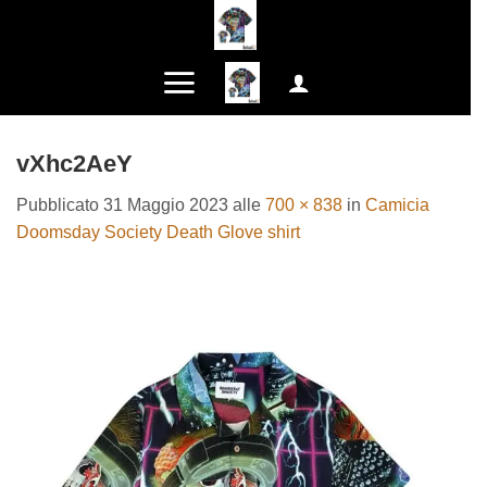
Salta
ai
contenuti
vXhc2AeY
Pubblicato
31 Maggio 2023
alle
700 × 838
in
Camicia
Doomsday Society Death Glove shirt