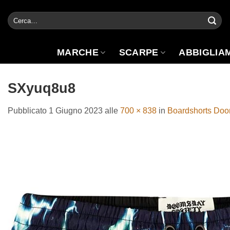
Salta
Cerca:
ai
contenuti
MARCHE
SCARPE
ABBIGLIA
SXyuq8u8
Pubblicato
1 Giugno 2023
alle
700 × 838
in
Boardshorts Doo