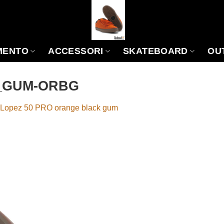
MENTO
ACCESSORI
SKATEBOARD
OU
K_GUM-ORBG
Lopez 50 PRO orange black gum