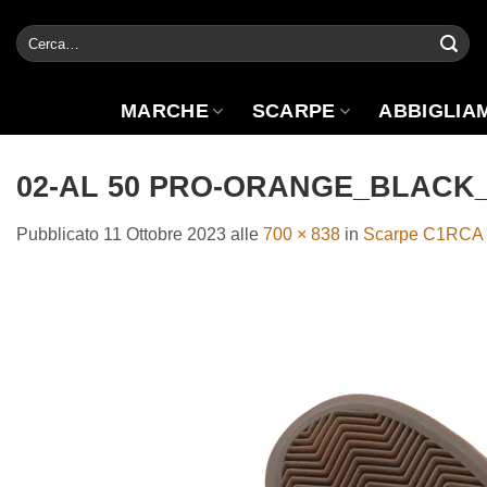
Salta
Cerca:
ai
contenuti
MARCHE
SCARPE
ABBIGLIA
02-AL 50 PRO-ORANGE_BLAC
Pubblicato
11 Ottobre 2023
alle
700 × 838
in
Scarpe C1RCA 