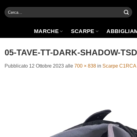
Salta
Cerca:
ai
contenuti
MARCHE
SCARPE
ABBIGLIA
05-TAVE-TT-DARK-SHADOW-TS
Pubblicato
12 Ottobre 2023
alle
700 × 838
in
Scarpe C1RCA 