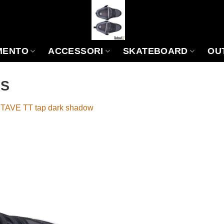
MENTO
ACCESSORI
SKATEBOARD
OU
DS
TAVE TT tap dark shadow