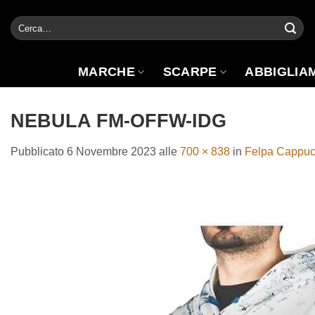
Salta
Cerca:
ai
contenuti
MARCHE
SCARPE
ABBIGLIA
NEBULA FM-OFFW-IDG
Pubblicato
6 Novembre 2023
alle
700 × 838
in
Felpa Cappuc