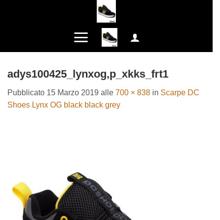
Salta
ai
contenuti
adys100425_lynxog,p_xkks_frt1
Pubblicato
15 Marzo 2019
alle
700 × 838
in
Scarpe DC
Shoes Lynx OG black black grey