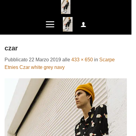
Salta
ai
contenuti
czar
Pubblicato
22 Marzo 2019
alle
433 × 650
in
Scarpe
Etnies Czar white grey navy