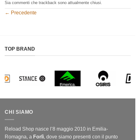
Sia commenti che trackback sono attualmente chiusi.
←
Precedente
TOP BRAND
CHI SIAMO
Reload Shop nasce l’8 maggio 2010 in Emilia-
Romagna, a
Forlì
, dove siamo presenti con il punto