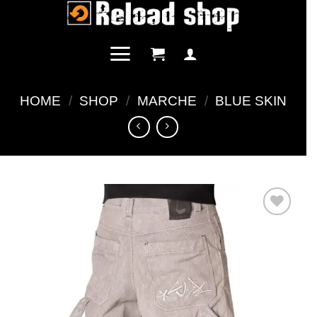
Salta
ai
contenuti
HOME
/
SHOP
/
MARCHE
/
BLUE SKIN
Aggiungi
alla lista
dei
desideri