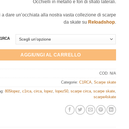
Occhielli
in
metallo
e
fori
di
sfiato
laterali.
 a dare un’occhiata alla nostra vasta collezione di scarpe
da skate su
Reloadshop
.
C1RCA
AGGIUNGI AL CARRELLO
COD:
N/A
Categorie:
C1RCA
,
Scarpe skate
ag:
805lopez
,
c1rca
,
circa
,
lopez
,
lopez50
,
scarpe circa
,
scarpe skate
,
scarpe4skate