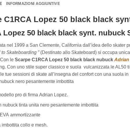
E
INFORMAZIONI AGGIUNTIVE
e C1RCA Lopez 50 black black syn
Lopez 50 black black synt. nubuck
ata nel 1999 a San Clemente, California dall’idea dello skater p
 to Skateboarding ”
(Destinato allo Skateboard) si occupa unica
. Con le
Scarpe C1RCA Lopez 50 black black nubuck
Adrian
ng. Con uno stile super classico e suola vulcanizzata le AL50 ti
 le tue sessioni di skate all’insegna del confort con una suola 
nubuck
nero
pesantemente
imbottita
odello
pro
di
firma
Adrian
Lopez.
n
nubuck tinta unita
nero
pesantemente
imbottita
EVA
ammortizzante
a
imbottita
collo
e
mesh.