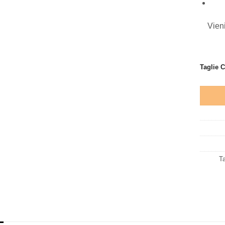
Vieni
Taglie 
T