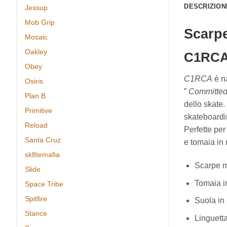
DESCRIZION
Jessup
Mob Grip
Scarp
Mosaic
Oakley
C1RCA 
Obey
C1RCA
è n
Osiris
”
Committed
Plan B
dello skate
Primitive
skateboardi
Reload
Perfette per
Santa Cruz
e
tomaia
in
sk8temafia
Scarpe
m
Slide
Tomaia
i
Space Tribe
Spitfire
Suola
in
Stance
Linguett