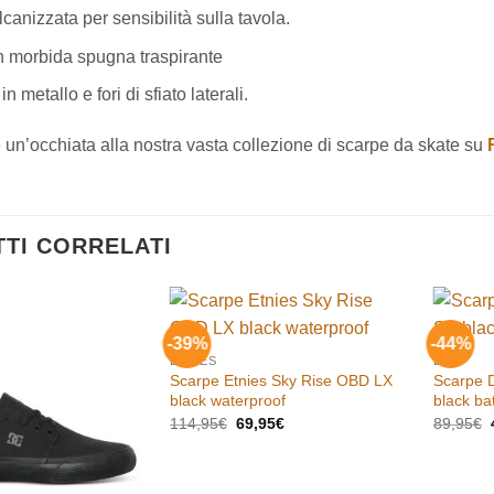
lcanizzata
per
sensibilità
sulla
tavola.
n
morbida
spugna
traspirante
in
metallo
e
fori
di
sfiato
laterali.
 un’occhiata alla nostra vasta collezione di scarpe da skate su
TI CORRELATI
-39%
-44%
Aggiungi
Aggiungi
ETNIES
DC
alla lista
alla lista
Scarpe Etnies Sky Rise OBD LX
Scarpe 
dei
dei
desideri
desideri
black waterproof
black ba
Il
Il
I
114,95
€
69,95
€
89,95
€
prezzo
prezzo
originale
attuale
era:
è:
114,95€.
69,95€.