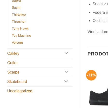
Supra
Suola
vu
Sushi
Fodera
i
Thirtytwo
Occhielli
Thrasher
Tony Hawk
Vieni a dare
Toy Machine
Volcom
PRODOT
Oakley
Outlet
Scarpe
-33%
-31%
Aggiungi
Aggiungi
alla lista
alla lista
Skateboard
dei
dei
desideri
desideri
Uncategorized