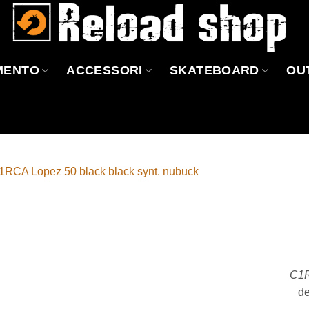
MENTO
ACCESSORI
SKATEBOARD
OU
Aggiungi
alla lista
dei
desideri
C1
de