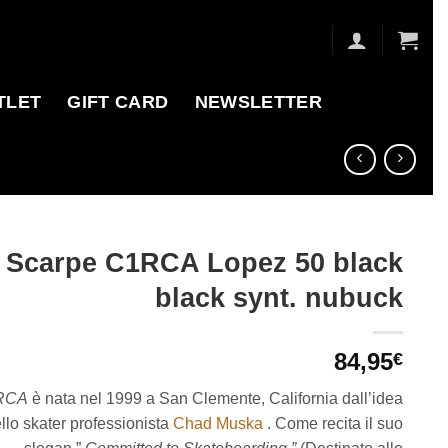
TLET
GIFT CARD
NEWSLETTER
Scarpe C1RCA Lopez 50 black
black synt. nubuck
84,95
€
RCA
è nata nel 1999 a San Clemente, California dall’idea
llo skater professionista
Chad Muska
. Come recita il suo