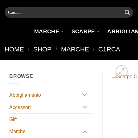
Salta
Cerca:
ai
contenuti
MARCHE
SCARPE
ABBIGLIA
HOME
/
SHOP
/
MARCHE
/
C1RCA
BROWSE
Abbigliamento
Accessori
Gift
Marche