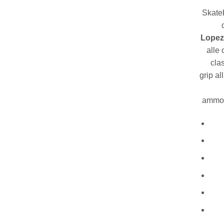
Skate
Lopez
alle 
cla
grip al
ammor