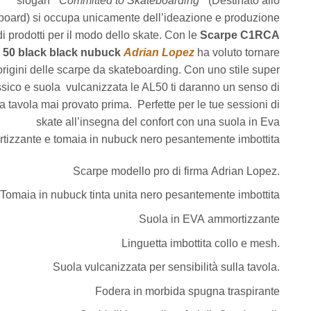
slogan ”
Committed to Skateboarding ”
(Destinato allo
board) si occupa unicamente dell’ideazione e produzione
di prodotti per il modo dello skate. Con le
Scarpe C1RCA
 50 black black nubuck
Adrian Lopez
ha voluto tornare
origini delle scarpe da skateboarding. Con uno stile super
ssico e suola vulcanizzata le AL50 ti daranno un senso di
la tavola mai provato prima. Perfette per le tue sessioni di
skate all’insegna del confort con una suola in Eva
tizzante e
tomaia
in
nubuck
nero
pesantemente
imbottita
Scarpe
modello
pro
di
firma
Adrian
Lopez.
Tomaia
in
nubuck tinta unita
nero
pesantemente
imbottita
Suola
in
EVA
ammortizzante
Linguetta
imbottita
collo
e
mesh.
Suola
vulcanizzata
per
sensibilità
sulla
tavola.
Fodera
in
morbida
spugna
traspirante