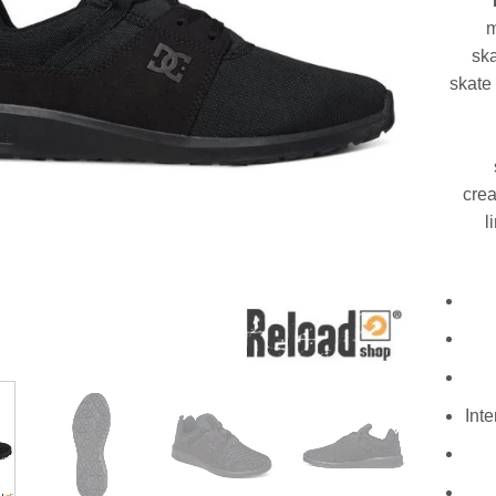
m
ska
skate 
crea
l
Int