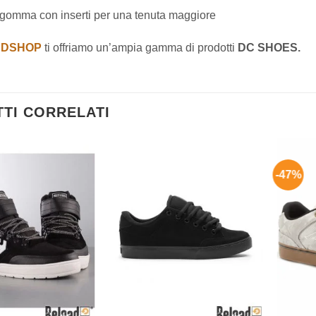
 gomma con inserti per una tenuta maggiore
ADSHOP
ti offriamo un’ampia gamma di prodotti
DC SHOES.
TI CORRELATI
-47%
Aggiungi
Aggiungi
alla lista
alla lista
dei
dei
desideri
desideri