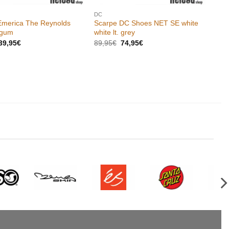
DC
Emerica The Reynolds
Scarpe DC Shoes NET SE white
 gum
white lt. grey
l
Il
Il
Il
39,95
€
89,95
€
74,95
€
prezzo
prezzo
prezzo
prezzo
originale
attuale
originale
attuale
era:
è:
era:
è:
74,95€.
39,95€.
89,95€.
74,95€.