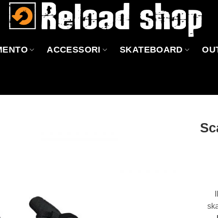
MENTO
ACCESSORI
SKATEBOARD
OU
Sc
Aggiungi
alla lista
dei
desideri
I
sk