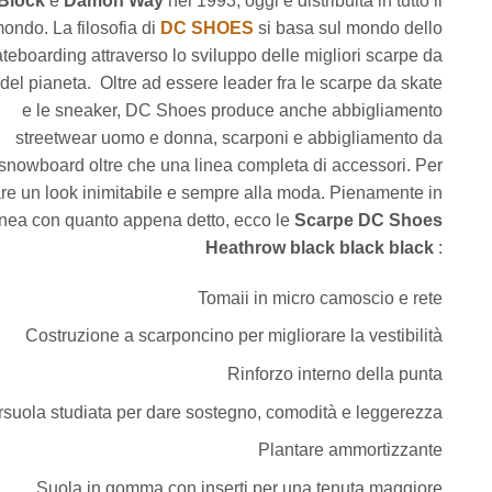
Block
e
Damon Way
nel 1993, oggi è distribuita in tutto il
84,95€.
49,9
ondo. La filosofia di
DC SHOES
si basa sul mondo dello
teboarding attraverso lo sviluppo delle migliori scarpe da
del pianeta. Oltre ad essere leader fra le scarpe da skate
e le sneaker, DC Shoes produce anche abbigliamento
streetwear uomo e donna, scarponi e abbigliamento da
snowboard oltre che una linea completa di accessori. Per
re un look inimitabile e sempre alla moda. Pienamente in
inea con quanto appena detto, ecco le
Scarpe DC Shoes
Heathrow black black black
:
Tomaii in micro camoscio e rete
Costruzione a scarponcino per migliorare la vestibilità
Rinforzo interno della punta
ersuola studiata per dare sostegno, comodità e leggerezza
Plantare ammortizzante
Suola in gomma con inserti per una tenuta maggiore