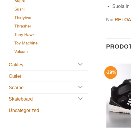
Supra
Suola in
Sushi
Thirtytwo
Noi
RELO
Thrasher
Tony Hawk
Toy Machine
PRODOT
Volcom
Oakley
-31%
-39%
Aggiungi
Aggiungi
Outlet
alla lista
alla lista
dei
dei
desideri
desideri
Scarpe
Skateboard
Uncategorized