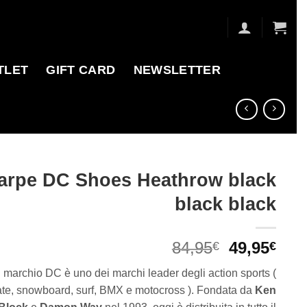
TLET
GIFT CARD
NEWSLETTER
arpe DC Shoes Heathrow black
black black
Il
Il
84,95
49,95
€
€
prezzo
pre
l marchio DC è uno dei marchi leader degli action sports (
originale
attu
ate, snowboard, surf, BMX e motocross ). Fondata da
Ken
era:
è: