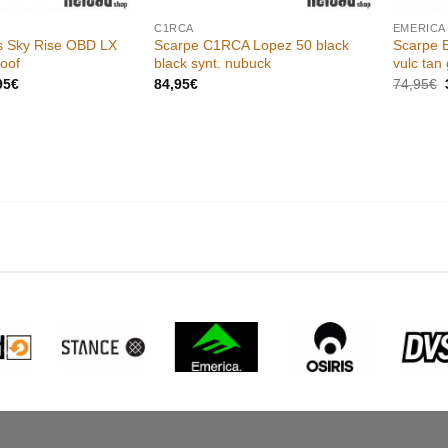
C1RCA
EMERICA
s Sky Rise OBD LX
Scarpe C1RCA Lopez 50 black
Scarpe 
roof
black synt. nubuck
vulc tan
Il
I
95
€
84,95
€
74,95
€
zzo
prezzo
inale
attuale
è:
,95€.
69,95€.