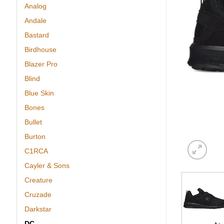
Analog
Andale
Bastard
Birdhouse
Blazer Pro
Blind
Blue Skin
Bones
Bullet
Burton
C1RCA
Cayler & Sons
Creature
Cruzade
Darkstar
DC