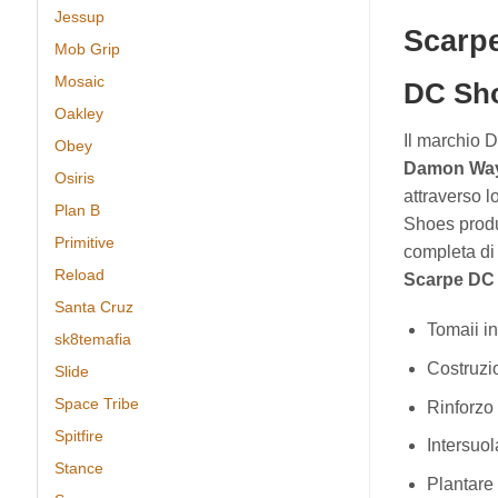
Jessup
Scarp
Mob Grip
Mosaic
DC Sho
Oakley
Il marchio 
Obey
Damon Wa
Osiris
attraverso l
Plan B
Shoes produ
Primitive
completa di
Reload
Scarpe DC 
Santa Cruz
Tomaii i
sk8temafia
Costruzio
Slide
Space Tribe
Rinforzo 
Spitfire
Intersuo
Stance
Plantare