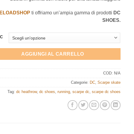
ELOADSHOP
ti offriamo un’ampia gamma di prodotti
DC
SHOES.
DC
AGGIUNGI AL CARRELLO
COD:
N/A
Categorie:
DC
,
Scarpe skate
Tag:
dc heathrow
,
dc shoes
,
running
,
scarpe dc
,
scarpe dc shoes