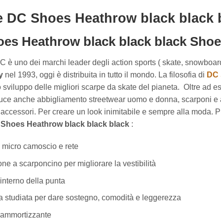
e DC Shoes Heathrow black black 
es Heathrow black black black Sho
DC è uno dei marchi leader degli action sports ( skate, snowboa
y
nel 1993, oggi è distribuita in tutto il mondo. La filosofia di
DC
o sviluppo delle migliori scarpe da skate del pianeta. Oltre ad e
ce anche abbigliamento streetwear uomo e donna, scarponi e 
 accessori. Per creare un look inimitabile e sempre alla moda. 
Shoes Heathrow black black black
:
n micro camoscio e rete
ne a scarponcino per migliorare la vestibilità
interno della punta
la studiata per dare sostegno, comodità e leggerezza
 ammortizzante