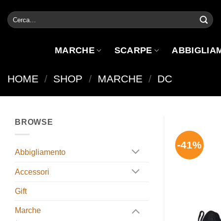
Salta
Cerca:
ai
contenuti
MARCHE
SCARPE
ABBIGLIA
HOME
/
SHOP
/
MARCHE
/
DC
BROWSE
-41%
Abbigliamento
Accessori
Gift
Marche