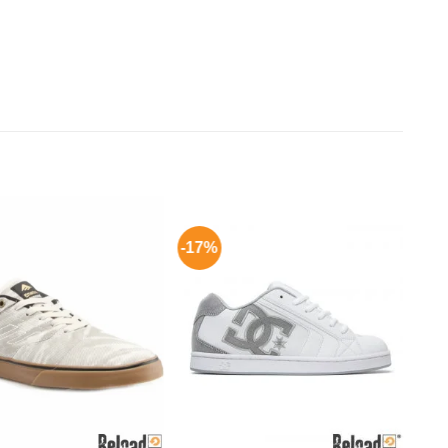
-17%
Aggiungi
Aggiungi
alla lista
alla lista
dei
dei
desideri
desideri