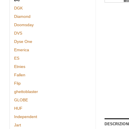
DGK
Diamond
Doomsday
DVS
Dyse One
Emerica
ES
Etnies
Fallen
Flip
ghettoblaster
GLOBE
HUF
Independent
DESCRIZION
Jart