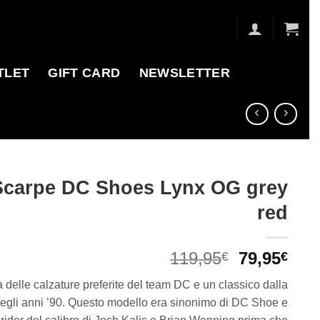
TLET
GIFT CARD
NEWSLETTER
Scarpe DC Shoes Lynx OG grey
red
Il
Il
119,95
79,95
€
€
prezzo
pre
 delle calzature preferite del team DC e un classico dalla
originale
attu
degli anni ’90. Questo modello era sinonimo di DC Shoe e
era:
è: