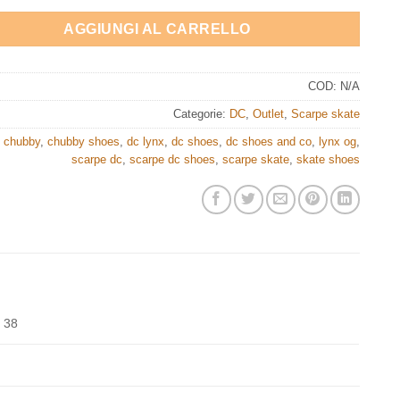
AGGIUNGI AL CARRELLO
COD:
N/A
Categorie:
DC
,
Outlet
,
Scarpe skate
,
chubby
,
chubby shoes
,
dc lynx
,
dc shoes
,
dc shoes and co
,
lynx og
,
scarpe dc
,
scarpe dc shoes
,
scarpe skate
,
skate shoes
 38