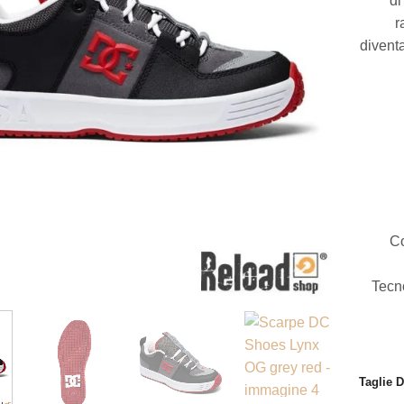
di
r
diventa
Co
Tecn
Taglie 