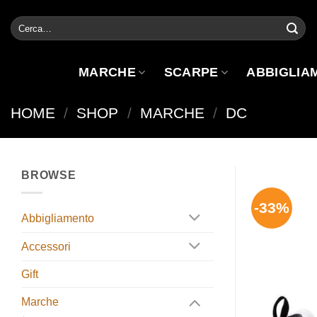
Salta
Cerca:
ai
contenuti
MARCHE
SCARPE
ABBIGLIA
HOME
/
SHOP
/
MARCHE
/
DC
BROWSE
-33%
Abbigliamento
Accessori
Gift
Marche