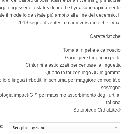
 rider del calibro di Josh Kalis e Brian Wenning prima che
119,95€.
79,9
aggiungessero lo status di pro. Le Lynx sono rapidamente
te il modello da skate più ambito alla fine del decennio. Il
2018 segna il ventesimo anniversario delle Lynx.
Caratteristiche
Tomaia in pelle e camoscio
Ganci per stringhe in pelle
Cinturini elasticizzati per centrare la linguetta
Quarto in tpr con logo 3D in gomma
llo e lingua imbottiti in schiuma per maggiore comodità e
sostegno
ologia impact-G™ per massimo assorbimento degli urti al
tallone
Sottopiede OrthoLite®
DC