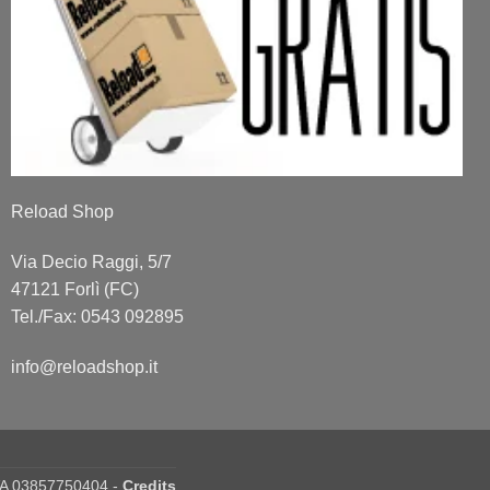
Reload Shop
Via Decio Raggi, 5/7
47121 Forlì (FC)
Tel./Fax: 0543 092895
info@reloadshop.it
IVA 03857750404 -
Credits