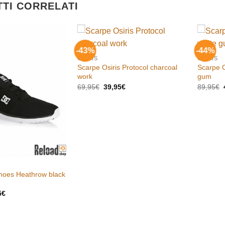
TI CORRELATI
-43%
-44%
Aggiungi
Aggiungi
OSIRIS
OSIRIS
alla lista
alla lista
Scarpe Osiris Protocol charcoal
Scarpe O
dei
dei
desideri
desideri
work
gum
Il
Il
I
69,95
€
39,95
€
89,95
€
prezzo
prezzo
originale
attuale
era:
è:
69,95€.
39,95€.
hoes Heathrow black
Il
5
€
zo
prezzo
nale
attuale
è:
5€.
49,95€.