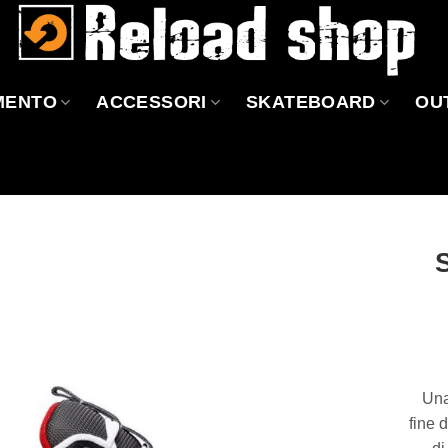
MENTO
ACCESSORI
SKATEBOARD
OU
Aggiungi
alla lista
dei
desideri
Una
fine 