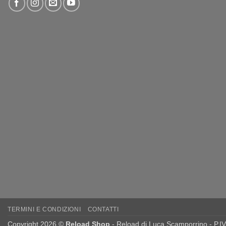
TERMINI E CONDIZIONI
CONTATTI
Copyright 2026 ©
Reload Shop
- Reload di Luca Scamporrino - P.