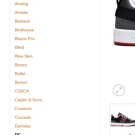
Analog
Andale
Bastard
Birdhouse
Blazer Pro
Blind
Blue Skin
Bones
Bullet
Burton
C1RCA
Cayler & Sons
Creature
Cruzade
Darkstar
DC