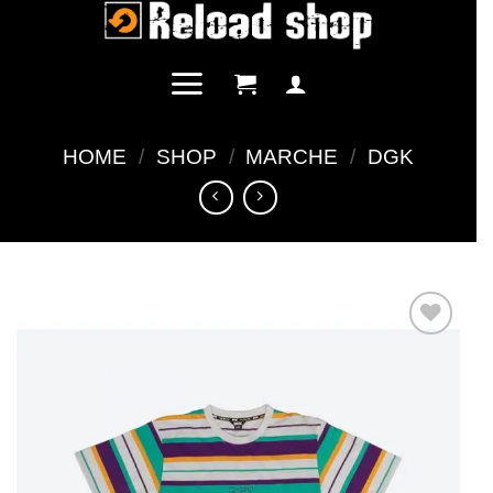
Salta
ai
contenuti
HOME
/
SHOP
/
MARCHE
/
DGK
Aggiungi
alla lista
dei
desideri