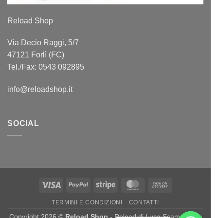
Reload Shop
Via Decio Raggi, 5/7
47121 Forlì (FC)
Tel./Fax: 0543 092895
info@reloadshop.it
SOCIAL
Visa
PayPal
Stripe
MasterCard
Cash
On
TERMINI E CONDIZIONI
CONTATTI
Delivery
Copyright 2026 ©
Reload Shop
- Reload di Luca Scamporrino