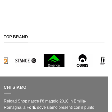
era:
è:
era:
è:
119,95€.
89,95€.
41,95€.
24,95€.
TOP BRAND
CHI SIAMO
Reload Shop nasce l’8 maggio 2010 in Emilia-
Romagna, a
Forlì
, dove siamo presenti con il punto