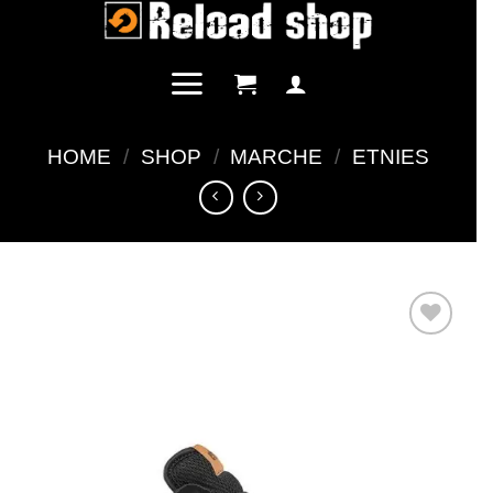
Salta
ai
contenuti
HOME
/
SHOP
/
MARCHE
/
ETNIES
Aggiungi
alla lista
dei
desideri