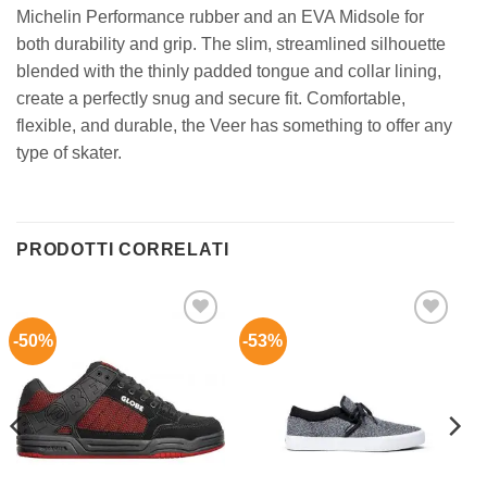
Michelin Performance rubber and an EVA Midsole for
both durability and grip. The slim, streamlined silhouette
blended with the thinly padded tongue and collar lining,
create a perfectly snug and secure fit. Comfortable,
flexible, and durable, the Veer has something to offer any
type of skater.
PRODOTTI CORRELATI
-50%
-53%
Aggiungi
Aggiungi
alla lista
alla lista
dei
dei
desideri
desideri