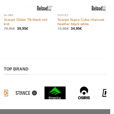
GLOBE
OUTLET
Scarpe Globe Tilt black red
Scarpe Supra Cuba charcoal
knit
heather black white
Il
Il
Il
Il
79,95
€
39,95
€
74,95
€
34,95
€
prezzo
prezzo
prezzo
prezzo
originale
attuale
originale
attuale
era:
è:
era:
è:
79,95€.
39,95€.
74,95€.
34,95€.
TOP BRAND