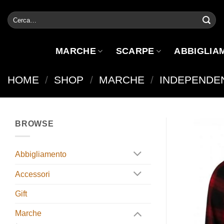
Salta
Cerca:
ai
contenuti
MARCHE
SCARPE
ABBIGLIA
HOME
/
SHOP
/
MARCHE
/
INDEPENDE
BROWSE
Abbigliamento
Accessori
Gift
Marche