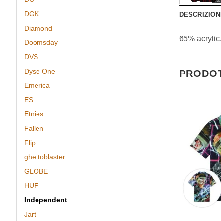
DGK
DESCRIZION
Diamond
65% acrylic,
Doomsday
DVS
Dyse One
PRODOT
Emerica
ES
Etnies
Aggiungi
Aggiungi
alla lista
alla lista
Fallen
dei
dei
CUSCINETTI
desideri
desideri
Flip
Cuscinetti Independent Genuine
Parts Bearing GP-B Black
ghettoblaster
29,95
€
GLOBE
HUF
Independent
Jart