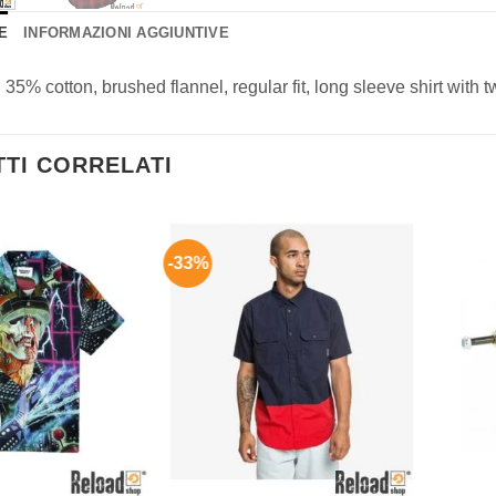
E
INFORMAZIONI AGGIUNTIVE
 35% cotton, brushed flannel, regular fit, long sleeve shirt with
TI CORRELATI
-33%
Aggiungi
Aggiungi
alla lista
alla lista
dei
dei
desideri
desideri