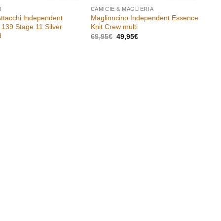
I
CAMICIE & MAGLIERIA
ttacchi Independent
Maglioncino Independent Essence
 139 Stage 11 Silver
Knit Crew multi
d
Il
Il
69,95
€
49,95
€
prezzo
prezzo
originale
attuale
era:
è:
69,95€.
49,95€.