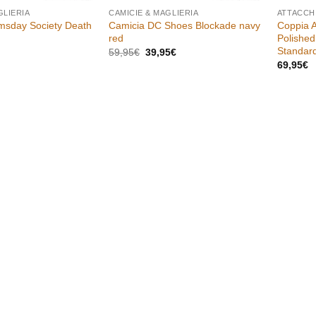
GLIERIA
CAMICIE & MAGLIERIA
ATTACCH
msday Society Death
Camicia DC Shoes Blockade navy
Coppia A
red
Polished
Standar
Il
Il
59,95
€
39,95
€
prezzo
prezzo
69,95
€
originale
attuale
era:
è:
59,95€.
39,95€.