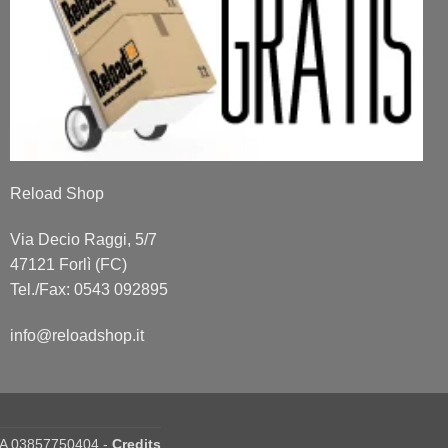
Reload Shop
Via Decio Raggi, 5/7
47121 Forlì (FC)
Tel./Fax: 0543 092895
info@reloadshop.it
IVA 03857750404 -
Credits