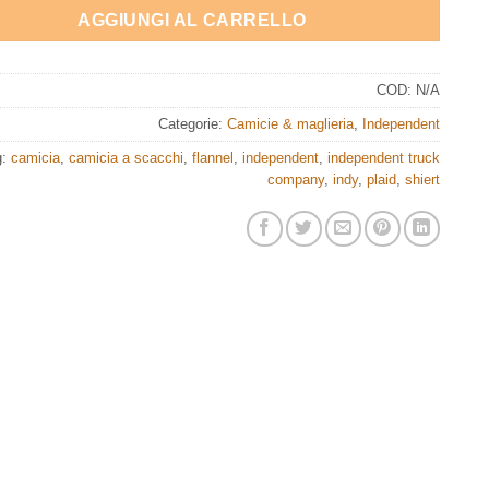
AGGIUNGI AL CARRELLO
COD:
N/A
Categorie:
Camicie & maglieria
,
Independent
g:
camicia
,
camicia a scacchi
,
flannel
,
independent
,
independent truck
company
,
indy
,
plaid
,
shiert