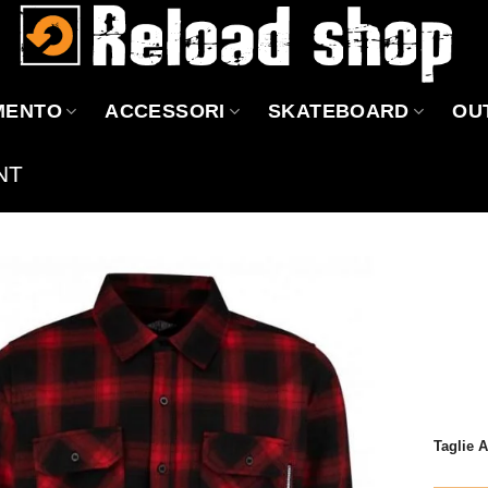
MENTO
ACCESSORI
SKATEBOARD
OU
NT
Aggiungi
alla lista
dei
desideri
Taglie 