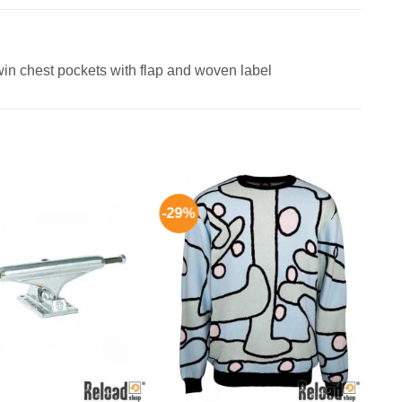
 twin chest pockets with flap and woven label
-29%
Aggiungi
Aggiungi
alla lista
alla lista
dei
dei
desideri
desideri