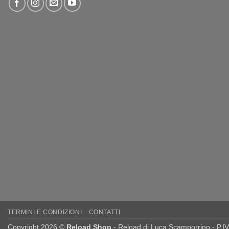
TERMINI E CONDIZIONI
CONTATTI
Copyright 2026 ©
Reload Shop
- Reload di Luca Scamporrino - P.