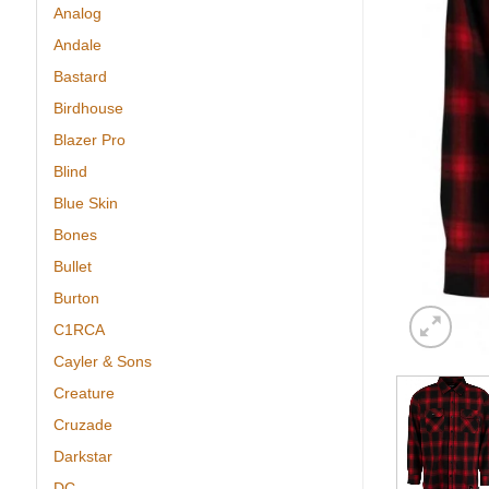
Analog
Andale
Bastard
Birdhouse
Blazer Pro
Blind
Blue Skin
Bones
Bullet
Burton
C1RCA
Cayler & Sons
Creature
Cruzade
Darkstar
DC