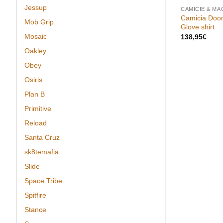
Jessup
CAMICIE & MA
endent Span
Camicia Doo
Mob Grip
ck
Glove shirt
Mosaic
138,95
€
Oakley
Obey
Osiris
Plan B
Primitive
Reload
Santa Cruz
sk8temafia
Slide
Space Tribe
Spitfire
Stance