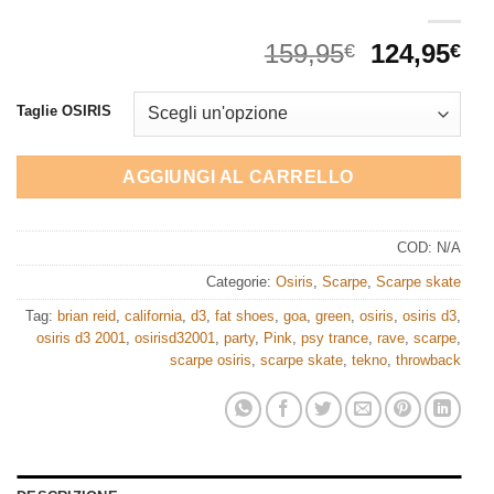
Il
Il
159,95
124,95
€
€
prezzo
pr
originale
at
Taglie OSIRIS
era:
è:
159,95€.
12
AGGIUNGI AL CARRELLO
COD:
N/A
Categorie:
Osiris
,
Scarpe
,
Scarpe skate
Tag:
brian reid
,
california
,
d3
,
fat shoes
,
goa
,
green
,
osiris
,
osiris d3
,
osiris d3 2001
,
osirisd32001
,
party
,
Pink
,
psy trance
,
rave
,
scarpe
,
scarpe osiris
,
scarpe skate
,
tekno
,
throwback