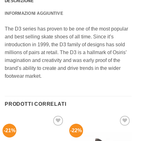
DESCRIZIONE
INFORMAZIONI AGGIUNTIVE
The D3 series has proven to be one of the most popular
and best selling skate shoes of all time. Since it’s
introduction in 1999, the D3 family of designs has sold
millions of pairs at retail. The D3 is a hallmark of Osiris’
imagination and creativity and was early proof of the
brand’s ability to create and drive trends in the wider
footwear market.
PRODOTTI CORRELATI
-21%
-22%
Aggiungi
Aggiungi
alla lista
alla lista
dei
dei