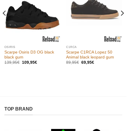
desideri
desideri
OSIRIS
C1RCA
Scarpe Osiris D3 OG black
Scarpe C1RCA Lopez 50
black gum
Animal black leopard gum
Il
Il
Il
Il
139,95
€
109,95
€
89,95
€
69,95
€
prezzo
prezzo
prezzo
prezzo
originale
attuale
originale
attuale
era:
è:
era:
è:
139,95€.
109,95€.
89,95€.
69,95€.
TOP BRAND