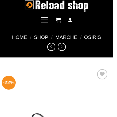
Salta
ai
contenuti
HOME
/
SHOP
/
MARCHE
/
OSIRIS
-22%
Aggiungi
alla lista
dei
desideri