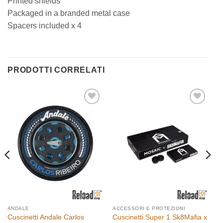
Printed shields
Packaged in a branded metal case
Spacers included x 4
PRODOTTI CORRELATI
Aggiungi
Aggiungi
alla lista
alla lista
dei
dei
desideri
desideri
ANDALE
ACCESSORI E PROTEZIONI
Cuscinetti Andale Carlos
Cuscinetti Super 1 Sk8Mafia x