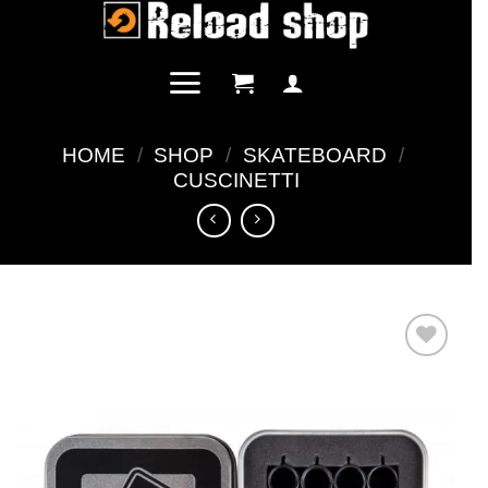
Salta
ai
contenuti
HOME
/
SHOP
/
SKATEBOARD
/
CUSCINETTI
Aggiungi
alla lista
dei
desideri