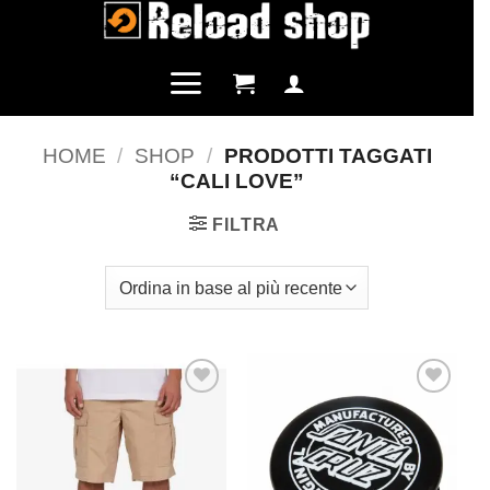
Salta
ai
contenuti
HOME
/
SHOP
/
PRODOTTI TAGGATI
“CALI LOVE”
FILTRA
Aggiungi
Aggiungi
alla lista
alla lista
dei
dei
desideri
desideri