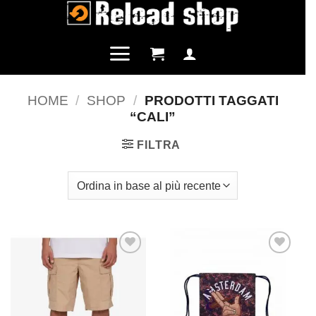
Salta
ai
contenuti
HOME
/
SHOP
/
PRODOTTI TAGGATI
“CALI”
FILTRA
Aggiungi
Aggiungi
alla lista
alla lista
dei
dei
desideri
desideri