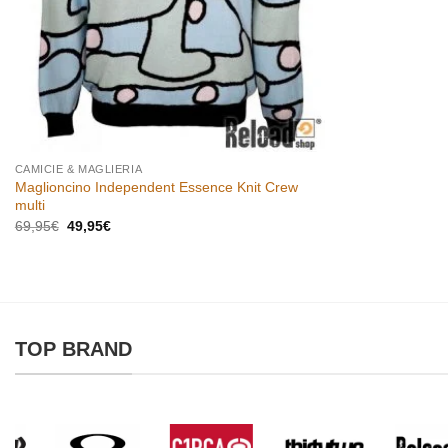
CAMICIE & MAGLIERIA
Maglioncino Independent Essence Knit Crew
multi
Il
Il
69,95
€
49,95
€
prezzo
prezzo
originale
attuale
era:
è:
69,95€.
49,95€.
TOP BRAND