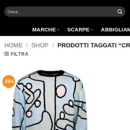
Salta
Cerca:
ai
contenuti
MARCHE
SCARPE
ABBIGLIA
HOME
/
SHOP
/
PRODOTTI TAGGATI “C
FILTRA
-29%
Aggiungi
alla lista
dei
desideri