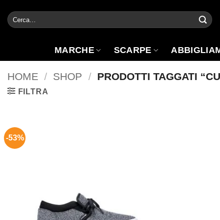
Salta
Cerca:
ai
contenuti
MARCHE
SCARPE
ABBIGLIA
HOME
/
SHOP
/
PRODOTTI TAGGATI “C
FILTRA
-53%
Aggiungi
alla lista
dei
desideri