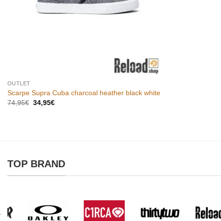
OUTLET
Scarpe Supra Cuba charcoal heather black white
Il
Il
74,95
€
34,95
€
prezzo
prezzo
originale
attuale
era:
è:
74,95€.
34,95€.
TOP BRAND