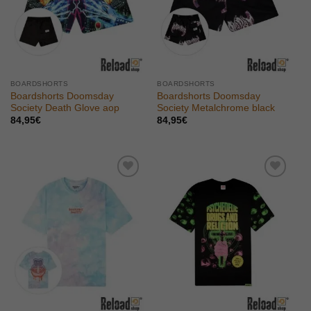
BOARDSHORTS
BOARDSHORTS
Boardshorts Doomsday
Boardshorts Doomsday
Society Death Glove aop
Society Metalchrome black
84,95
€
84,95
€
Aggiungi
Aggiungi
alla lista
alla lista
dei
dei
desideri
desideri