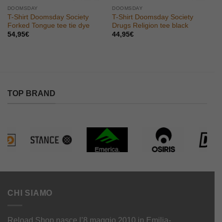
DOOMSDAY
DOOMSDAY
T-Shirt Doomsday Society
T-Shirt Doomsday Society
Forked Tongue tee tie dye
Drugs Religion tee black
54,95
€
44,95
€
TOP BRAND
CHI SIAMO
Reload Shop nasce l’8 maggio 2010 in Emilia-