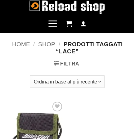
Salta
ai
contenuti
HOME
/
SHOP
/
PRODOTTI TAGGATI
“LACE”
FILTRA
Aggiungi
alla lista
dei
desideri