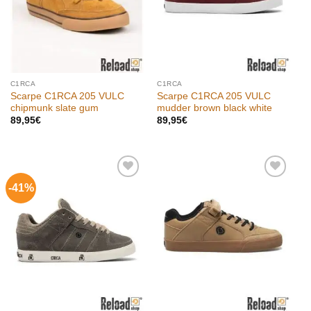
C1RCA
C1RCA
Scarpe C1RCA 205 VULC
Scarpe C1RCA 205 VULC
chipmunk slate gum
mudder brown black white
89,95
€
89,95
€
-41%
Aggiungi
Aggiungi
alla lista
alla lista
dei
dei
desideri
desideri