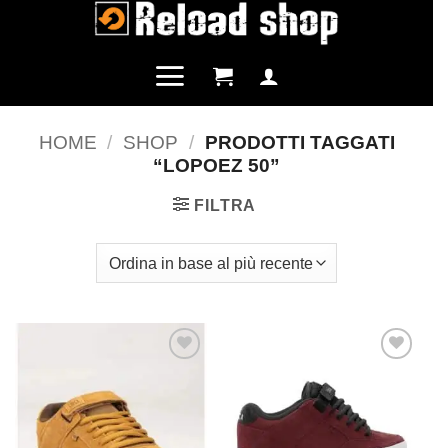
Salta
ai
contenuti
HOME
/
SHOP
/
PRODOTTI TAGGATI
“LOPOEZ 50”
FILTRA
Aggiungi
Aggiungi
alla lista
alla lista
dei
dei
desideri
desideri