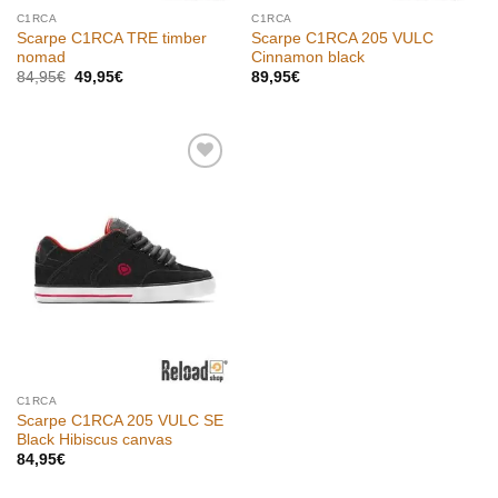
C1RCA
C1RCA
Scarpe C1RCA TRE timber
Scarpe C1RCA 205 VULC
nomad
Cinnamon black
Il
Il
84,95
€
49,95
€
89,95
€
prezzo
prezzo
originale
attuale
era:
è:
84,95€.
49,95€.
Aggiungi
alla lista
dei
desideri
C1RCA
Scarpe C1RCA 205 VULC SE
Black Hibiscus canvas
84,95
€