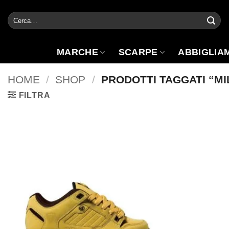
Salta
Cerca:
ai
contenuti
MARCHE
SCARPE
ABBIGLIA
HOME
/
SHOP
/
PRODOTTI TAGGATI “MIL
FILTRA
Aggiungi
alla lista
dei
desideri