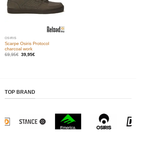
OSIRIS
Scarpe Osiris Protocol
charcoal work
Il
Il
69,95
€
39,95
€
prezzo
prezzo
originale
attuale
era:
è:
69,95€.
39,95€.
TOP BRAND