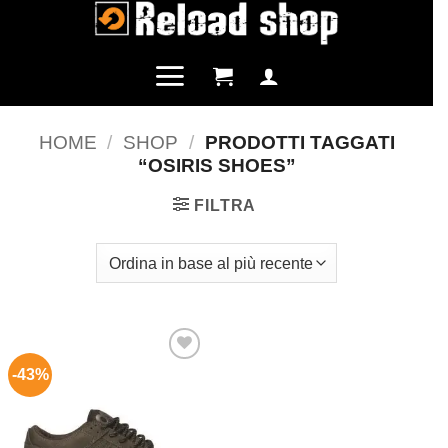
Salta
ai
contenuti
HOME
/
SHOP
/
PRODOTTI TAGGATI
“OSIRIS SHOES”
FILTRA
-43%
Aggiungi
alla lista
dei
desideri