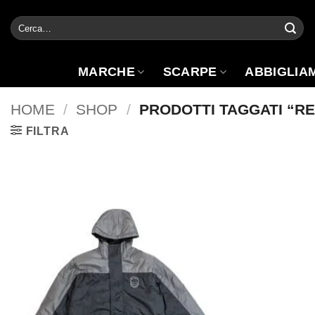
Salta
Cerca:
ai
contenuti
MARCHE
SCARPE
ABBIGLIA
HOME
/
SHOP
/
PRODOTTI TAGGATI “RE
FILTRA
Aggiungi
alla lista
dei
desideri