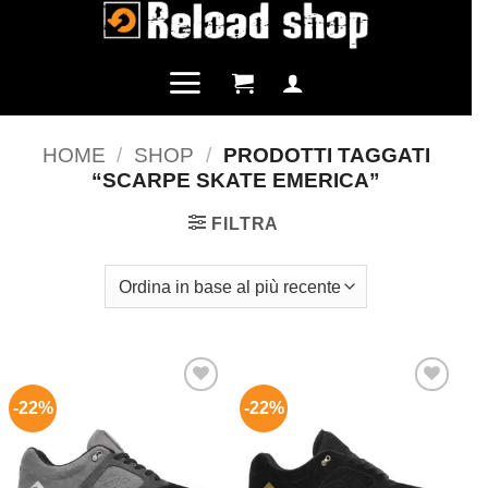
Salta
ai
contenuti
HOME
/
SHOP
/
PRODOTTI TAGGATI
“SCARPE SKATE EMERICA”
FILTRA
-22%
-22%
Aggiungi
Aggiungi
alla lista
alla lista
dei
dei
desideri
desideri