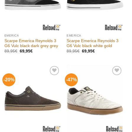
EMERICA
EMERICA
Scarpe Emerica Reynolds 3
Scarpe Emerica Reynolds 3
G6 Vulc black dark grey grey
G6 Vulc black white gold
Il
Il
Il
Il
89,95
€
69,95
€
89,95
€
69,95
€
prezzo
prezzo
prezzo
prezzo
originale
attuale
originale
attuale
era:
è:
era:
è:
89,95€.
69,95€.
89,95€.
69,95€.
-20%
-47%
Aggiungi
Aggiungi
alla lista
alla lista
dei
dei
desideri
desideri