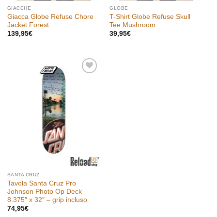
GIACCHE
GLOBE
Giacca Globe Refuse Chore
T-Shirt Globe Refuse Skull
Jacket Forest
Tee Mushroom
139,95
€
39,95
€
Aggiungi
alla lista
dei
desideri
SANTA CRUZ
Tavola Santa Cruz Pro
Johnson Photo Op Deck
8.375″ x 32″ – grip incluso
74,95
€