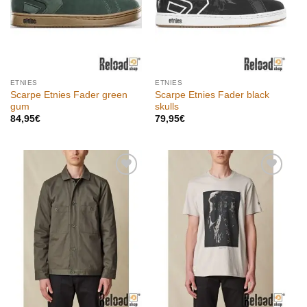
ETNIES
ETNIES
Scarpe Etnies Fader green
Scarpe Etnies Fader black
gum
skulls
84,95
€
79,95
€
Aggiungi
Aggiungi
alla lista
alla lista
dei
dei
desideri
desideri