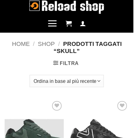
Salta
ai
contenuti
HOME
/
SHOP
/
PRODOTTI TAGGATI
“SKULL”
FILTRA
Aggiungi
Aggiungi
alla lista
alla lista
dei
dei
desideri
desideri