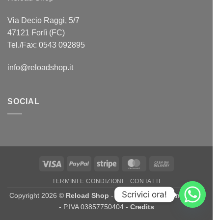
Via Decio Raggi, 5/7
47121 Forlì (FC)
Tel./Fax: 0543 092895
info@reloadshop.it
SOCIAL
Visa
PayPal
Stripe
MasterCard
Cash
On
TERMINI E CONDIZIONI
CONTATTI
Delivery
Scrivici ora!
Copyright 2026 ©
Reload Shop
- Reload di Luca Scamporrino
- P.IVA 03857750404 -
Credits