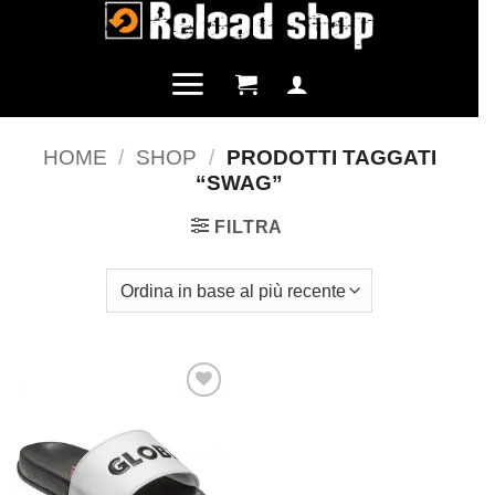
Salta
ai
contenuti
HOME
/
SHOP
/
PRODOTTI TAGGATI
“SWAG”
FILTRA
Aggiungi
alla lista
dei
desideri